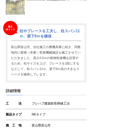
柱やブレースを工夫し、柱スパン11
ｍ、梁下8ｍを確保
富山県富山市、当社施工の農機具庫に続き、同敷
地内に穀物（米麦）乾燥機械施設を施工させてい
ただきました。高さ6.5ｍの穀物乾燥機を設置す
るため、柱サイズを上げ、ブレースを2段にする
などして、柱スパン11ｍ、梁下8ｍ高の大きなス
ペースを確保しています。
詳細情報
工 法
プレハブ建築鉄骨胴縁工法
製品タイプ
NKタイプ
施 工 地
富山県富山市