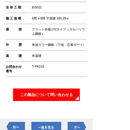
全 体 工 期
約50日
施 工 規 模
6間 × 8間 平屋建 165.28㎡
屋 根
フラット折板170タイプ（ガルバリウ
ム鋼板）
外 壁
角波カラー鋼板（下地：石膏ボード）
基 礎
布基礎
T-PK016
お問合わせ
番号
この製品について問い合わせる