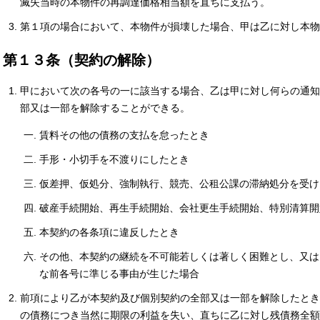
滅失当時の本物件の再調達価格相当額を直ちに支払う。
第１項の場合において、本物件が損壊した場合、甲は乙に対し本物
第１３条（契約の解除）
甲において次の各号の一に該当する場合、乙は甲に対し何らの通知
部又は一部を解除することができる。
賃料その他の債務の支払を怠ったとき
手形・小切手を不渡りにしたとき
仮差押、仮処分、強制執行、競売、公租公課の滞納処分を受け
破産手続開始、再生手続開始、会社更生手続開始、特別清算開
本契約の各条項に違反したとき
その他、本契約の継続を不可能若しくは著しく困難とし、又は
な前各号に準じる事由が生じた場合
前項により乙が本契約及び個別契約の全部又は一部を解除したとき
の債務につき当然に期限の利益を失い、直ちに乙に対し残債務全額