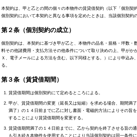
本契約は、甲と乙との間の個々の本物件の賃貸借契約（以下「個別契
個別契約において本契約と異なる事項を定めたときは、当該個別契約
第２条（個別契約の成立）
個別契約は、本契約に基づき甲が乙と、本物件の品名・規格・坪数・
料その他諸費用・支払方法その他条件について取り決めの上、甲がか
Ｘ、電子メールによる方法を含む。以下同様とする。）により申込み
る。
第３条（賃貸借期間）
賃貸借期間は個別契約にて定めるところによる。
甲が、賃貸借期間の変更（延長又は短縮）を求める場合、期間満了
満了）の１４日前までに乙に対し書面・電磁的方法によりその旨を
することにより賃貸借期間を変更する。
賃貸借期間満了の１４日前までに、乙から契約を終了させる旨の通
も引き続き本物件を使用することにより当該個別契約は同一条件に