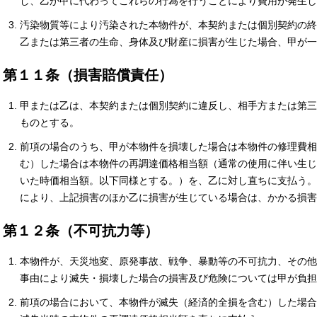
し、乙が甲に代わってこれらの行為を行うことにより費用が発生し
汚染物質等により汚染された本物件が、本契約または個別契約の終
乙または第三者の生命、身体及び財産に損害が生じた場合、甲が一
第１１条（損害賠償責任）
甲または乙は、本契約または個別契約に違反し、相手方または第三
ものとする。
前項の場合のうち、甲が本物件を損壊した場合は本物件の修理費相
む）した場合は本物件の再調達価格相当額（通常の使用に伴い生じ
いた時価相当額。以下同様とする。）を、乙に対し直ちに支払う。
により、上記損害のほか乙に損害が生じている場合は、かかる損害
第１２条（不可抗力等）
本物件が、天災地変、原発事故、戦争、暴動等の不可抗力、その他
事由により滅失・損壊した場合の損害及び危険については甲が負担
前項の場合において、本物件が滅失（経済的全損を含む）した場合