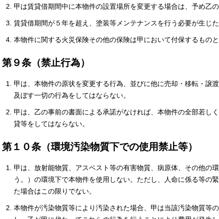
甲は賃貸借期間中に本物件の設置場所を変更する場合は、予め乙の
賃貸借期間が５年を超え、塗装等メンテナンスを行う必要が生じた
本物件に関する火災保険その他の保険は甲において付保するものと
第９条（禁止行為）
甲は、本物件の原状を変更する行為、並びに他に売却・移転・譲渡
及ぼす一切の行為をしてはならない。
甲は、乙の事前の書面による承諾がなければ、本物件の全部若しく
貸等をしてはならない。
第１０条（環境汚染物質下での使用禁止等）
甲は、放射能物質、アスベスト等の有害物質、病原体、その他の環
う。）の環境下で本物件を使用しない。ただし、人命に係る等の緊
た場合はこの限りでない。
本物件が汚染物質等により汚染された場合、甲は当該汚染物質等の