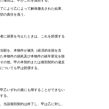
た場合は、甲がこれを負担する。
了により乙によって解体撤去された結果、
切の責任を負う。
者に損害を与えたときは、これを賠償する
当額を、本物件が滅失（経済的全損を含
た本物件の損耗及び本物件の経年変化を除
その他、甲の本契約または個別契約の違反
についても甲は賠償する。
甲乙いずれの責にも帰することができない
する。
、当該個別契約は終了し、甲は乙に対し、