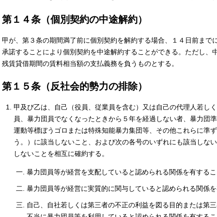
第１４条（個別契約の中途解約）
甲が、第３条の期間満了前に個別契約を解約する場合、１４日前まで
承諾することにより個別契約を中途解約することができる。ただし、
残賃貸借期間の賃料相当額の支払義務を負うものとする。
第１５条（反社会的勢力の排除）
甲及び乙は、自己（役員、従業員を含む）又は自己の代理人若しく
員、暴力団員でなくなったときから５年を経過しない者、暴力団準
運動等標ぼうゴロまたは特殊知能暴力集団等、その他これらに準ず
う。）に該当しないこと、および次の各号のいずれにも該当しない
しないことを相互に確約する。
暴力団員等が経営を支配していると認められる関係を有するこ
暴力団員等が経営に実質的に関与していると認められる関係を
自己、自社若しくは第三者の不正の利益を図る目的または第三
不当に暴力団員等を利用していると認められる関係を有するこ