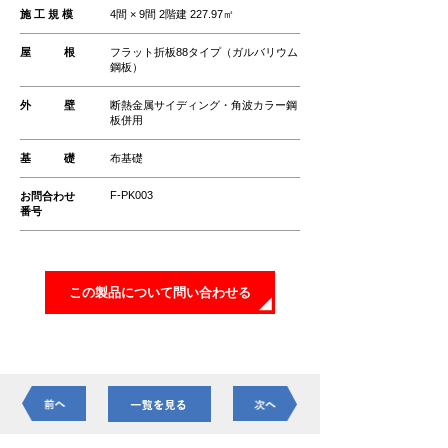
施 工 規 模
4間 × 9間 2階建 227.97㎡
屋 根
フラット折板88タイプ（ガルバリウム
鋼板）
外 壁
断熱金属サイディング・角波カラー鋼
板併用
基 礎
布基礎
F-PK003
お問合わせ
番号
この製品について問い合わせる