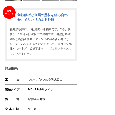
角波鋼板と金属外壁材を組み合わ
せ、メリハリのある外観
福井県坂井市、G社様向け事務所です。2階は事
務所、1階部分は試験室の建物です。外壁は角波
鋼板と断熱金属サイディングの組み合わせによ
り、メリハリのある外観としました。当社にて躯
体から仕上げ、設備工事まで一式を請け負わさせ
ていだきました。
詳細情報
工 法
プレハブ建築鉄骨胴縁工法
製品タイプ
ND・NK併用タイプ
施 工 地
福井県坂井市
全 体 工 期
約150日