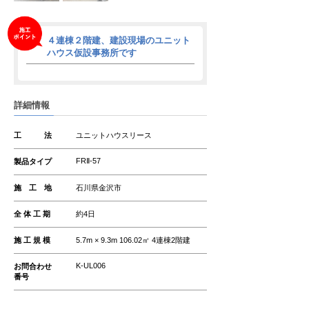
４連棟２階建、建設現場のユニット
ハウス仮設事務所です
詳細情報
工 法
ユニットハウスリース
FRⅡ-57
製品タイプ
施 工 地
石川県金沢市
全 体 工 期
約4日
施 工 規 模
5.7m × 9.3m 106.02㎡ 4連棟2階建
K-UL006
お問合わせ
番号