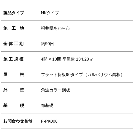
製品タイプ
NKタイプ
施 工 地
福井県あわら市
全 体 工 期
約90日
施 工 規 模
4間 × 10間 平屋建 134.29㎡
屋 根
フラット折板90タイプ（ガルバリウム鋼板）
外 壁
角波カラー鋼板
基 礎
布基礎
お問合わせ
番号
F-PK006