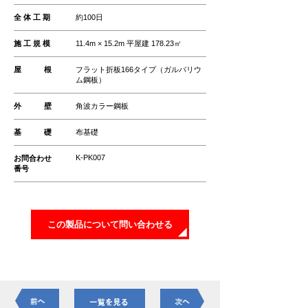
全 体 工 期
約100日
施 工 規 模
11.4m × 15.2m 平屋建 178.23㎡
屋 根
フラット折板166タイプ（ガルバリウ
ム鋼板）
外 壁
角波カラー鋼板
基 礎
布基礎
K-PK007
お問合わせ
番号
この製品について問い合わせる