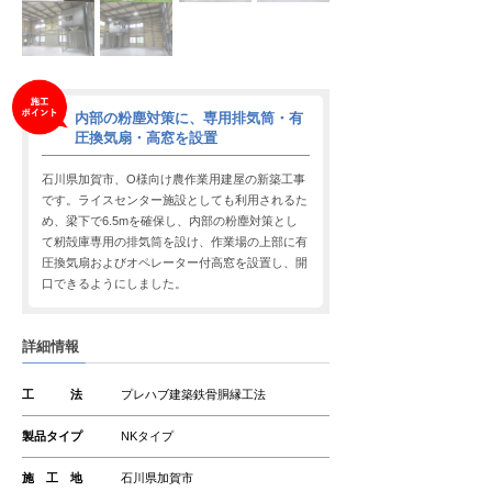
内部の粉塵対策に、専用排気筒・有
圧換気扇・高窓を設置
石川県加賀市、O様向け農作業用建屋の新築工事
です。ライスセンター施設としても利用されるた
め、梁下で6.5mを確保し、内部の粉塵対策とし
て籾殻庫専用の排気筒を設け、作業場の上部に有
圧換気扇およびオペレーター付高窓を設置し、開
口できるようにしました。
詳細情報
工 法
プレハブ建築鉄骨胴縁工法
製品タイプ
NKタイプ
施 工 地
石川県加賀市