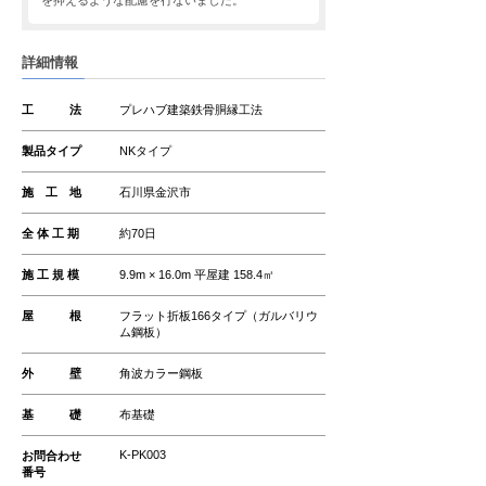
を抑えるような配慮を行ないました。
詳細情報
工 法
プレハブ建築鉄骨胴縁工法
製品タイプ
NKタイプ
施 工 地
石川県金沢市
全 体 工 期
約70日
施 工 規 模
9.9m × 16.0m 平屋建 158.4㎡
屋 根
フラット折板166タイプ（ガルバリウ
ム鋼板）
外 壁
角波カラー鋼板
基 礎
布基礎
K-PK003
お問合わせ
番号