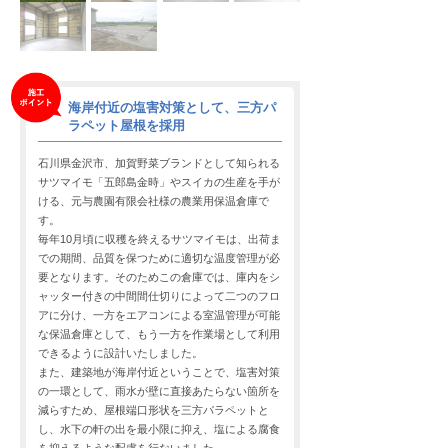
海岸付近の塩害対策として、三方パ
ラペット屋根を採用
石川県金沢市、加賀野菜ブランドとして知られる
サツマイモ「五郎島金時」やスイカの生産を手が
ける、元与農園有限会社様の農業用保温倉庫で
す。
毎年10月頃に収穫を終えるサツマイモは、出荷ま
での期間、品質を保つために適切な温度管理が必
要となります。そのためこの倉庫では、庫内をシ
ャッター付きの中間間仕切りによって二つのフロ
アに分け、一方をエアコンによる室温管理が可能
な保温倉庫として、もう一方を作業場として利用
できるように設計いたしました。
また、建築地が海岸付近ということで、塩害対策
の一環として、雨水が壁に直接あたらない箇所を
減らすため、屋根端口形状を三方パラペットと
し、水下の軒の出を最小限に抑え、塩による腐食