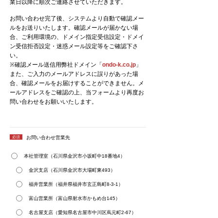
業日以降に順次ご連絡させていただきます。
お問い合わせ完了後、システムより自動で確認メー
ルをお送りいたします。確認メールが届かない場
合、ご利用環境の、ドメイン指定受信設定・ドメイ
ン受信拒否設定・迷惑メール設定等をご確認下さ
い。
※確認メール送信用弊社ドメイン「
ondo-k.co.jp
」
また、ご入力のメールアドレスに誤りがあった場
合、確認メールをお届けすることができません。メ
ールアドレスをご確認の上、当フォームより再度お
問い合わせをお願いいたします。
必須
お問い合わせ営業先
本社管理室（石川県金沢市小坂町中18番地4）
金沢支店（石川県金沢市大場町東493）
福井営業所（福井県福井市玄正島町8-3-1）
富山営業所（富山県射水市かもめ台145）
名古屋支店（愛知県名古屋市中川区蔦元町2-67）