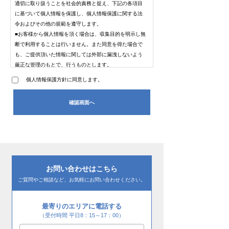
適切に取り扱うことを社会的責務と捉え、下記の各項目
に基づいて個人情報を保護し、個人情報保護に関する法
令およびその他の規範を遵守します。
■お客様から個人情報を頂く場合は、収集目的を明示し無
断で利用することは行いません。また同意を得た場合で
も、ご提供頂いた情報に関しては外部に漏洩しないよう
厳正な管理のもとで、行うものとします。
■個人情報への不正アクセス、紛失、破壊、改ざん及び漏
個人情報保護方針に同意します。
洩等、個人情報に関するリスクに対して、社内教育の徹
底、セキュリティ管理の体制を構築し、合理的で適正な
安全対策を講じます。
■個人情報保護を適切に実行するため、継続的な見直しと
改善を行い、個人情報の適切な管理の維持に努めてまい
ります。
お問い合わせはこちら
ご質問やご相談など、お気軽にお問い合わせください。
最寄りのエリアに電話する
（受付時間 平日8：15～17：00）