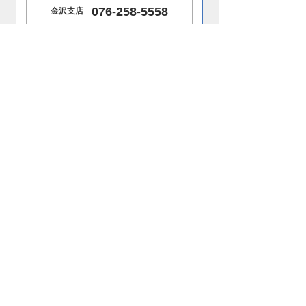
076-258-5558
金沢支店
0776-53-6011
福井営業所
0766-86-4500
富山営業所
052-352-0435
名古屋支店
メールフォームからお問い合わせ
お問い合わせはこちら